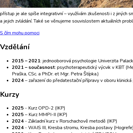
přístup je ale spíše integrativní – využívám zkušenosti i z jiných
a jejich zvládání. Také se věnujeme souvislostem aktuálních probl
S čím mohu pomoci
Vzdělání
2015 – 2021
: jednooborová psychologie Univerzita Palack
2021 – současnost
: psychoterapeutický výcvik v KBT (M
Praška, CSc. a PhDr. et Mgr. Petra Štípka.)
2024
– zařazení do předatestační přípravy v oboru klinická 
Kurzy
2025
- Kurz OPD-2 (IKP)
2025
– Kurz MMPI-II (IKP)
2024
- Základní kurz v Rorschachově metodě (IKP)
2024
- WAIS III, Kresba stromu, Kresba postavy (Hogrefe