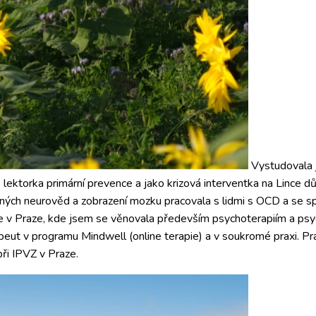
Vystudovala 
ko lektorka primární prevence a jako krizová interventka na Lince 
ných neurověd a zobrazení mozku pracovala s lidmi s OCD a se sp
pie v Praze, kde jsem se věnovala především psychoterapiím a ps
apeut v programu Mindwell (online terapie) a v soukromé praxi. P
při IPVZ v Praze.