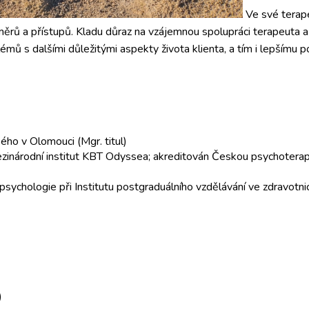
Ve své terape
 směrů a přístupů. Kladu důraz na vzájemnou spolupráci terapeuta a
émů s dalšími důležitými aspekty života klienta, a tím i lepšímu p
ého v Olomouci (Mgr. titul)
ezinárodní institut KBT Odyssea; akreditován Českou psychotera
psychologie při Institutu postgraduálního vzdělávání ve zdravotni
)